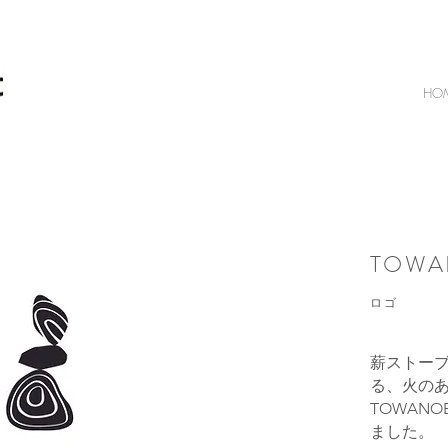
HO
TOWA
​ロゴ
薪ストー
る、火の
TOWAN
ました。