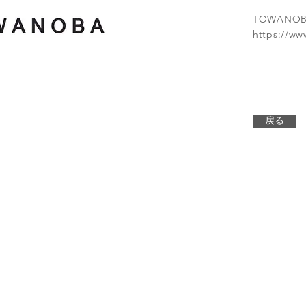
TOWANO
https://ww
戻る