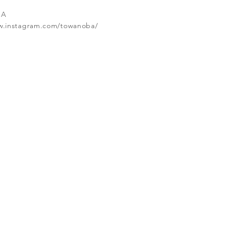
BA
w.instagram.com/towanoba/